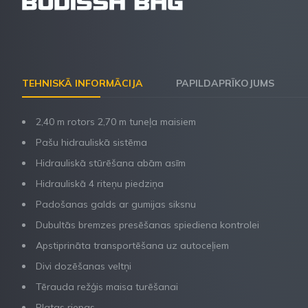
TEHNISKĀ INFORMĀCIJA
PAPILDAPRĪKOJUMS
2,40 m rotors 2,70 m tuneļa maisiem
Pašu hidrauliskā sistēma
Hidrauliskā stūrēšana abām asīm
Hidrauliskā 4 riteņu piedziņa
Padošanas galds ar gumijas siksnu
Dubultās bremzes presēšanas spiediena kontrolei
Apstiprināta transportēšana uz autoceļiem
Divi dozēšanas veltņi
Tērauda režģis maisa turēšanai
Platas riepas