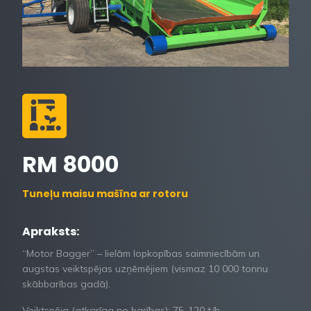
RM 8000
Tuneļu maisu mašīna ar rotoru
Apraksts:
“Motor Bagger” – lielām lopkopības saimniecībām un
augstas veiktspējas uzņēmējiem (vismaz 10 000 tonnu
skābbarības gadā).
Veiktspēja (atkarīga no barības): 75-120 t/h