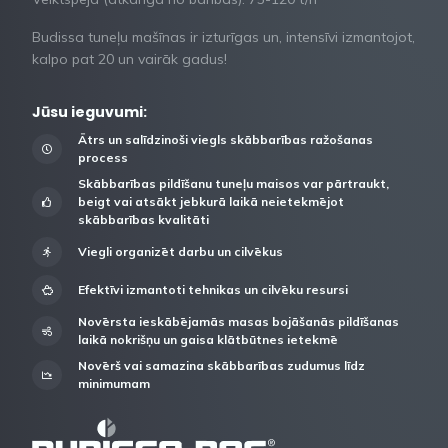
Budissa tuneļu mašīnas ir izturīgas un, intensīvi izmantojot,
kalpo pat 20 un vairāk gadus!
Jūsu ieguvumi:
Ātrs un salīdzinoši viegls skābbarības ražošanas
process
Skābbarības pildīšanu tuneļu maisos var pārtraukt,
beigt vai atsākt jebkurā laikā neietekmējot
skābbarības kvalitāti
Viegli organizēt darbu un cilvēkus
Efektīvi izmantoti tehnikas un cilvēku resursi
Novērsta ieskābējamās masas bojāšanās pildīšanas
laikā nokrišņu un gaisa klātbūtnes ietekmē
Novērš vai samazina skābbarības zudumus līdz
minimumam