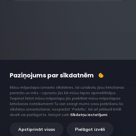
Paziņojums par sīkdatnēm
Mūsu mājaslapa izmanto sīkdatnes, lai uzlabotu Jūsu lietošanas
pieredzi un mēs – izprastu Jūs kā mūsu lapas apmeklētājus.
Turpinot lietot mūsu mājaslapu Jūs piekrītiet mūsu mājaslapas
lietošanas noteikumiem! Tu vari sniegt mums savu piekrišanu šo
sīkdatņu izmantošanai, nospiežot “Piekrītu”, kā arī jebkurā brīdī
atcelt vai pielāgot to, lietojot saiti
Sīkdatņu iestatījumi
.
Apstiprināt visas
Pielāgot izvēli