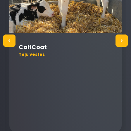
CalfCoat
Teļu vestes