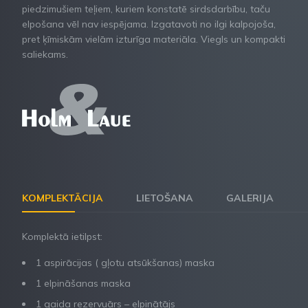
piedzimušiem teļiem, kuriem konstatē sirdsdarbību, taču
elpošana vēl nav iespējama. Izgatavoti no ilgi kalpojoša,
pret ķīmiskām vielām izturīga materiāla. Viegls un kompakti
saliekams.
KOMPLEKTĀCIJA
LIETOŠANA
GALERIJA
Komplektā ietilpst:
1 aspirācijas ( gļotu atsūkšanas) maska
1 elpināšanas maska
1 gaida rezervuārs – elpinātājs