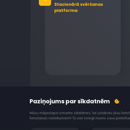
Stacionārā svēršanas
ji
platforma
granulu
 iekārtas
Paziņojums par sīkdatnēm
Mūsu mājaslapa izmanto sīkdatnes, lai uzlabotu Jūsu lieto
lietošanas noteikumiem! Tu vari sniegt mums savu piekrišanu š