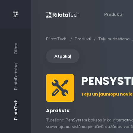
Produkti
RilataTech
Produkti
Teļu audzēšana
Rilata
Atpakaļ
RilataFarming
PENSYST
Teļu un jaunlopu novi
RilataTech
Apraksts:
Turēšana PenSystem boksos ir kā alternatīva 
savienojama sistēma piedāvā dažādas variā