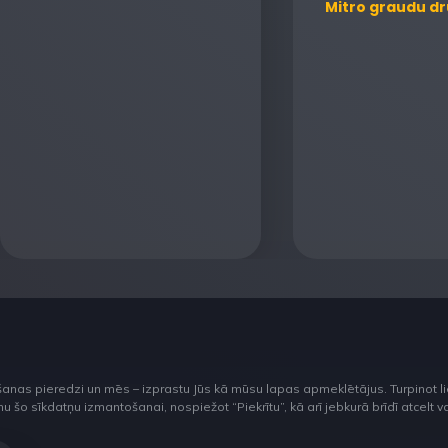
Mitro graudu dr
šanas pieredzi un mēs – izprastu Jūs kā mūsu lapas apmeklētājus. Turpinot 
o sīkdatņu izmantošanai, nospiežot “Piekrītu”, kā arī jebkurā brīdī atcelt vai 