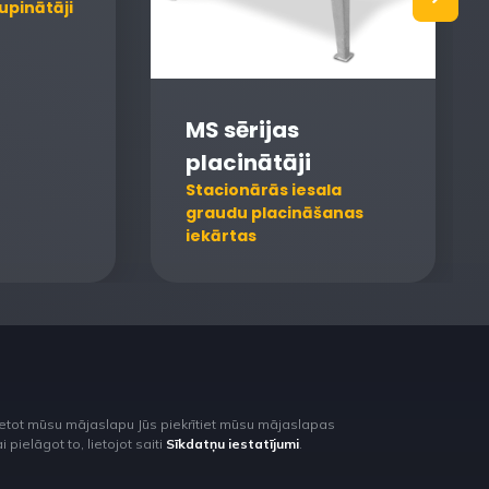
upinātāji
MS sērijas
placinātāji
Stacionārās iesala
graudu placināšanas
iekārtas
lietot mūsu mājaslapu Jūs piekrītiet mūsu mājaslapas
pielāgot to, lietojot saiti
Sīkdatņu iestatījumi
.