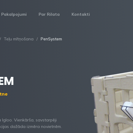
Pakalpojumi
Par Rilata
Kontakti
Teļu mītņošana
PenSystem
EM
etne
Igloo. Vienkārša, savstarpēji
cijas dažāda izmēra novietnēm.