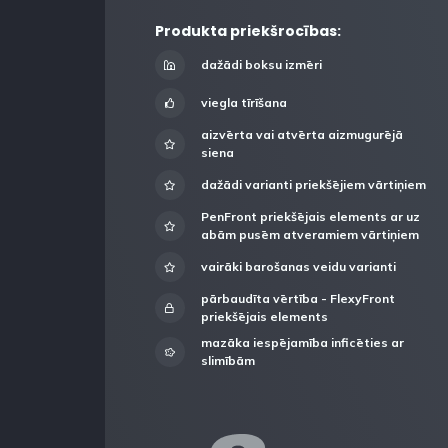
Produkta priekšrocības:
dažādi boksu izmēri
viegla tīrīšana
aizvērta vai atvērta aizmugurējā
siena
dažādi varianti priekšējiem vārtiņiem
PenFront priekšējais elements ar uz
abām pusēm atveramiem vārtiņiem
vairāki barošanas veidu varianti
pārbaudīta vērtība - FlexyFront
priekšējais elements
mazāka iespējamība inficēties ar
slimībām