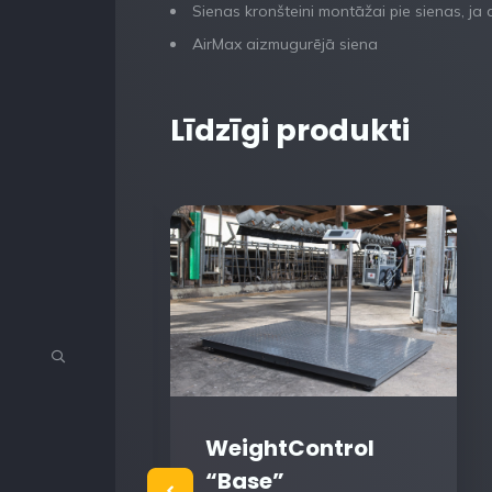
Sienas kronšteini montāžai pie sienas, ja a
AirMax aizmugurējā siena
Līdzīgi produkti
WeightControl
“Base”
 granulu