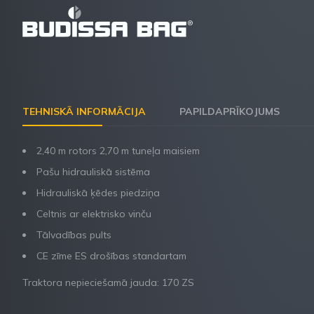
TEHNISKĀ INFORMĀCIJA
PAPILDAPRĪKOJUMS
2,40 m rotors 2,70 m tuneļa maisiem
Pašu hidrauliskā sistēma
Hidrauliskā ķēdes piedziņa
Celtnis ar elektrisko vinču
Tālvadības pults
CE zīme ES drošības standartam
Traktora nepieciešamā jauda: 170 ZS