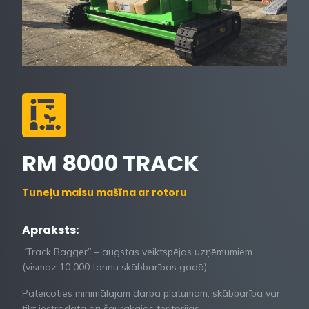
RM 8000 TRACK
Tuneļu maisu mašīna ar rotoru
Apraksts:
“Track Bagger” – augstas veiktspējas uzņēmumiem
(vismaz 10 000 tonnu skābbarības gadā).
Pateicoties minimālajam darba platumam, skābbarība var
tikt iestrādāta arī šaurākajās teritorijās.