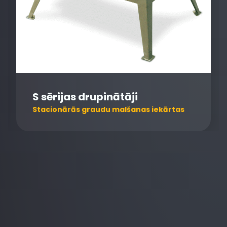
S sērijas drupinātāji
Stacionārās graudu malšanas iekārtas