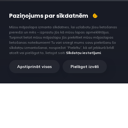
Paziņojums par sīkdatnēm
Mūsu mājaslapa izmanto sīkdatnes, lai uzlabotu Jūsu lietošanas
pieredzi un mēs – izprastu Jūs kā mūsu lapas apmeklētājus.
Turpinot lietot mūsu mājaslapu Jūs piekrītiet mūsu mājaslapas
lietošanas noteikumiem! Tu vari sniegt mums savu piekrišanu šo
sīkdatņu izmantošanai, nospiežot “Piekrītu”, kā arī jebkurā brīdī
atcelt vai pielāgot to, lietojot saiti
Sīkdatņu iestatījumi
.
Apstiprināt visas
Pielāgot izvēli
Mūs iedvesmo inovācijas, kas ļauj ietaupīt,
nopelnīt un baudīt darbu.