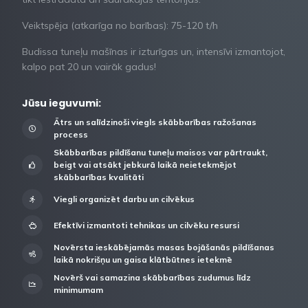
Veiktspēja (atkarīga no barības): 75-120 t/h
Budissa tuneļu mašīnas ir izturīgas un, intensīvi izmantojot,
kalpo pat 20 un vairāk gadus!
Jūsu ieguvumi:
Ātrs un salīdzinoši viegls skābbarības ražošanas
process
Skābbarības pildīšanu tuneļu maisos var pārtraukt,
beigt vai atsākt jebkurā laikā neietekmējot
skābbarības kvalitāti
Viegli organizēt darbu un cilvēkus
Efektīvi izmantoti tehnikas un cilvēku resursi
Novērsta ieskābējamās masas bojāšanās pildīšanas
laikā nokrišņu un gaisa klātbūtnes ietekmē
Novērš vai samazina skābbarības zudumus līdz
minimumam