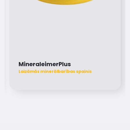
MineraleimerPlus
Laizāmās minerālbarības spainis