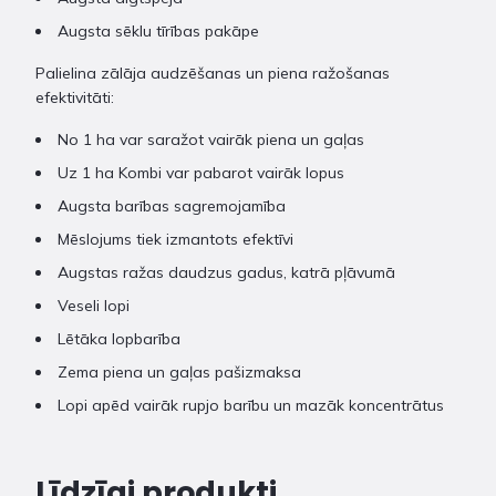
Augsta sēklu tīrības pakāpe
Palielina zālāja audzēšanas un piena ražošanas
efektivitāti:
No 1 ha var saražot vairāk piena un gaļas
Uz 1 ha Kombi var pabarot vairāk lopus
Augsta barības sagremojamība
Mēslojums tiek izmantots efektīvi
Augstas ražas daudzus gadus, katrā pļāvumā
Veseli lopi
Lētāka lopbarība
Zema piena un gaļas pašizmaksa
Lopi apēd vairāk rupjo barību un mazāk koncentrātus
Līdzīgi produkti