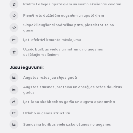
Radīts Latvijas apstākļiem un saimniekošanas veidam
Piemērots dažādām augsnēm un apstākļiem
Slāpekli augšanai nodrošina pats, piesaistot to no
gaisa
Ļoti efektīvi izmanto mēslojumu
Uzsūc barības vielas un mitrumu no augsnes
dziļākajiem slāņiem
Jūsu ieguvumi:
Augstas ražas jau sējas gadā
Augstas sausnas, proteīna un enerģijas ražas daudzus
gadus
Ļoti laba skābbarības garša un augsta apēdamība
Uzlabo augsnes struktūru
Samazina barības vielu izskalošanos no augsnes