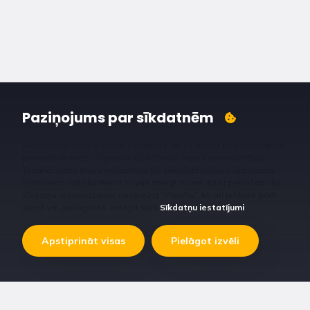
Paziņojums par sīkdatnēm
Mūsu mājaslapa izmanto sīkdatnes, lai uzlabotu Jūsu lietošanas
pieredzi un mēs – izprastu Jūs kā mūsu lapas apmeklētājus.
Turpinot lietot mūsu mājaslapu Jūs piekrītiet mūsu mājaslapas
lietošanas noteikumiem! Tu vari sniegt mums savu piekrišanu šo
sīkdatņu izmantošanai, nospiežot “Piekrītu”, kā arī jebkurā brīdī
atcelt vai pielāgot to, lietojot saiti
Sīkdatņu iestatījumi
.
Apstiprināt visas
Pielāgot izvēli