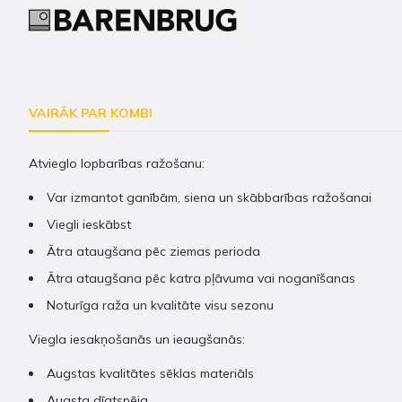
VAIRĀK PAR KOMBI
Atvieglo lopbarības ražošanu:
Var izmantot ganībām, siena un skābbarības ražošanai
Viegli ieskābst
Ātra ataugšana pēc ziemas perioda
Ātra ataugšana pēc katra pļāvuma vai noganīšanas
Noturīga raža un kvalitāte visu sezonu
Viegla iesakņošanās un ieaugšanās:
Augstas kvalitātes sēklas materiāls
Augsta dīgtspēja