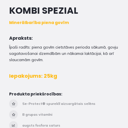
KOMBI SPEZIAL
Minerālbarība piena govīm
Apraksts:
Īpaši radīts: piena govīm cietstāves perioda sākumā, govju
sagatavošanai dzemdībām un nākamai laktācijai, kā arī
slaucamām govīm.
Iepakojums: 25kg
Produkta priekšrocības:
Se-Protect® spureklī aizsargātais selēns
B grupas vitamīni
augsts fosfora saturs