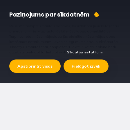
Paziņojums par sīkdatnēm
Mūsu mājaslapa izmanto sīkdatnes, lai uzlabotu Jūsu lietošanas
pieredzi un mēs – izprastu Jūs kā mūsu lapas apmeklētājus.
Turpinot lietot mūsu mājaslapu Jūs piekrītiet mūsu mājaslapas
lietošanas noteikumiem! Tu vari sniegt mums savu piekrišanu šo
sīkdatņu izmantošanai, nospiežot “Piekrītu”, kā arī jebkurā brīdī
atcelt vai pielāgot to, lietojot saiti
Sīkdatņu iestatījumi
.
Apstiprināt visas
Pielāgot izvēli
Viss dzīvnieku ēdināšanai un ikdienas vajadzību nodrošināšanai.
Mērķi mēdz būt dažādi, tādēļ katrs mūsu produkts vai
pakalpojums ir vērsts uz konkrētu izvirzīto mērķu sasniegšanu,
atkarībā no Jūsu vajadzībām.