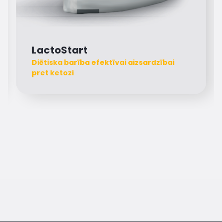
LactoStart
Diētiska barība efektīvai aizsardzībai
pret ketozi