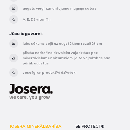
augsts viegli izmantojama magnija saturs
A, E, D3 vitamīni
Jūsu ieguvumi:
labs sākums ceļā uz augstākiem rezultātiem
pilnībā nodrošina dzīvnieku vajadzības pēc
minerālvielām un vitamīniem, ja to vajadzības nav
pārāk augstas
veselīgi un produktīvi dzīvnieki
JOSERA MINERĀLBARĪBA
SE PROTECT®