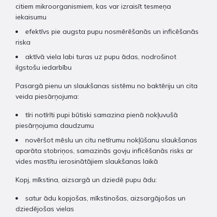
citiem mikroorganismiem, kas var izraisīt tesmeņa
iekaisumu
efektīvs pie augsta pupu nosmērēšanās un inficēšanās
riska
aktīvā viela labi turas uz pupu ādas, nodrošinot
ilgstošu iedarbību
Pasargā pienu un slaukšanas sistēmu no baktēriju un cita
veida piesārņojuma:
tīri notīrīti pupi būtiski samazina pienā nokļuvušā
piesārņojuma daudzumu
novēršot mēslu un citu netīrumu nokļūšanu slaukšanas
aparāta stobriņos, samazinās govju inficēšanās risks ar
vides mastītu ierosinātājiem slaukšanas laikā
Kopj, mīkstina, aizsargā un dziedē pupu ādu:
satur ādu kopjošas, mīkstinošas, aizsargājošas un
dziedējošas vielas