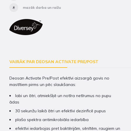
mazāk darba un raižu
VAIRĀK PAR DEOSAN ACTIVATE PRE/POST
Deosan Activate Pre/Post efektīvi aizsargā govis no
mastītiem pirms un pēc slaukšanas:
labi un ātri, atmiekšķē un notīra netīrumus no pupu
ādas
30 sekunžu laikā ātri un efektīvi dezinficē pupus
plaša spektra antimikrobiāla iedarbība
efektīvi iedarbojas pret baktērijām, sēnītēm, raugiem un