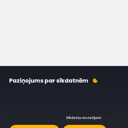
Paziņojums par sīkdatnēm
Mūsu mājaslapa izmanto sīkdatnes, lai uzlabotu Jūsu lietošanas
pieredzi un mēs – izprastu Jūs kā mūsu lapas apmeklētājus.
Turpinot lietot mūsu mājaslapu Jūs piekrītiet mūsu mājaslapas
lietošanas noteikumiem! Tu vari sniegt mums savu piekrišanu šo
sīkdatņu izmantošanai, nospiežot “Piekrītu”, kā arī jebkurā brīdī
atcelt vai pielāgot to, lietojot saiti
Sīkdatņu iestatījumi
.