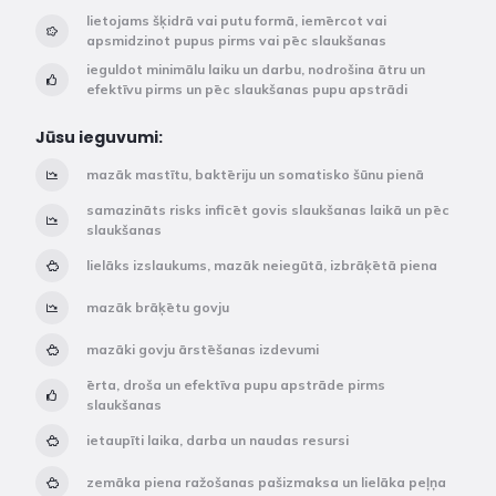
lietojams šķidrā vai putu formā, iemērcot vai
apsmidzinot pupus pirms vai pēc slaukšanas
ieguldot minimālu laiku un darbu, nodrošina ātru un
efektīvu pirms un pēc slaukšanas pupu apstrādi
Jūsu ieguvumi:
mazāk mastītu, baktēriju un somatisko šūnu pienā
samazināts risks inficēt govis slaukšanas laikā un pēc
slaukšanas
lielāks izslaukums, mazāk neiegūtā, izbrāķētā piena
mazāk brāķētu govju
mazāki govju ārstēšanas izdevumi
ērta, droša un efektīva pupu apstrāde pirms
slaukšanas
ietaupīti laika, darba un naudas resursi
zemāka piena ražošanas pašizmaksa un lielāka peļņa