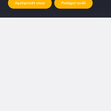
Apstiprināt visas
Pielāgot izvēli
Viss dzīvnieku ēdināšanai un ikdienas vajadzību nodrošināšanai.
Mērķi mēdz būt dažādi, tādēļ katrs mūsu produkts vai
pakalpojums ir vērsts uz konkrētu izvirzīto mērķu sasniegšanu,
atkarībā no Jūsu vajadzībām.
Produkti
Pakalpojumi
Par Rilata
Kontakti