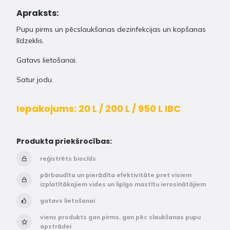
Apraksts:
Pupu pirms un pēcslaukšanas dezinfekcijas un kopšanas
līdzeklis.
Gatavs lietošanai.
Satur jodu.
Iepakojums: 20 L / 200 L / 950 L IBC
Produkta priekšrocības:
reģistrēts biocīds
pārbaudīta un pierādīta efektivitāte pret visiem
izplatītākajiem vides un lipīgo mastītu ierosinātājiem
gatavs lietošanai
viens produkts gan pirms, gan pēc slaukšanas pupu
apstrādei