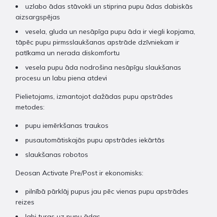
uzlabo ādas stāvokli un stiprina pupu ādas dabiskās
aizsargspējas
vesela, gluda un nesāpīga pupu āda ir viegli kopjama,
tāpēc pupu pirmsslaukšanas apstrāde dzīvniekam ir
patīkama un nerada diskomfortu
vesela pupu āda nodrošina nesāpīgu slaukšanas
procesu un labu piena atdevi
Pielietojams, izmantojot dažādas pupu apstrādes
metodes:
pupu iemērkšanas traukos
pusautomātiskajās pupu apstrādes iekārtās
slaukšanas robotos
Deosan Activate Pre/Post ir ekonomisks:
pilnībā pārklāj pupus jau pēc vienas pupu apstrādes
reizes
labi turas uz pupu ādas