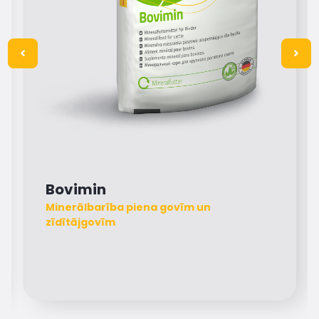
Bovimin
Minerālbarība piena govīm un
zīdītājgovīm