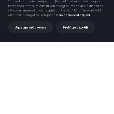
Turpinot lietot mūsu mājaslapu Jūs piekrītiet mūsu mājaslapas
lietošanas noteikumiem! Tu vari sniegt mums savu piekrišanu šo
sīkdatņu izmantošanai, nospiežot “Piekrītu”, kā arī jebkurā brīdī
atcelt vai pielāgot to, lietojot saiti
Sīkdatņu iestatījumi
.
Apstiprināt visas
Pielāgot izvēli
RilataTech. Lorem ipsum dolor sit amet, consectetur adipiscing
elit, sed do eiusmod tempor incididunt ut labore et dolore magna
aliqua.
Privātuma politika
© 2024 - Visas tiesības aizsargātas.
Lorem ipsum dolor sit amet