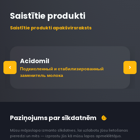
Saistītie produkti
Saistītie produkti apakšvirsraksts
Acidomil
Подкисленный и стабилизированный
заменитель молока
Paziņojums par sīkdatnēm
Mūsu mājaslapa izmanto sīkdatnes, lai uzlabotu Jūsu lietošanas
pieredzi un mēs — izprastu Jūs kā mūsu lapas apmeklētājus.