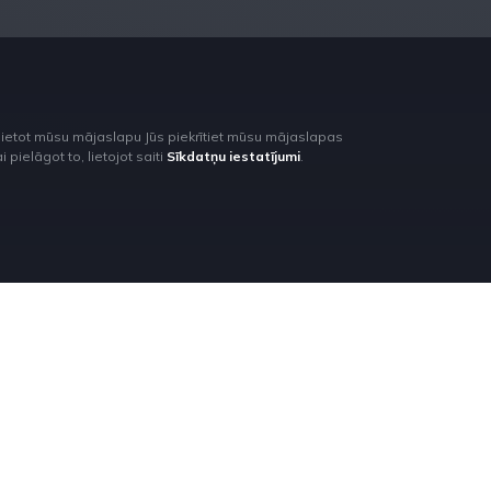
lietot mūsu mājaslapu Jūs piekrītiet mūsu mājaslapas
pielāgot to, lietojot saiti
Sīkdatņu iestatījumi
.