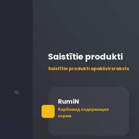
Saistītie produkti
Saistītie produkti apakšvirsraksts
RumiN
олока
Карбамид содержащие
са
корма