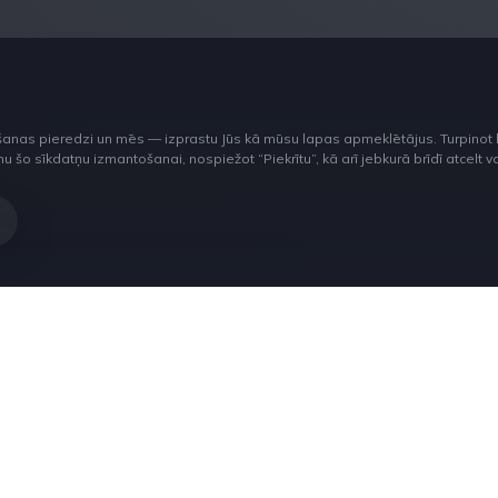
šanas pieredzi un mēs — izprastu Jūs kā mūsu lapas apmeklētājus. Turpinot 
o sīkdatņu izmantošanai, nospiežot “Piekrītu”, kā arī jebkurā brīdī atcelt vai 
ur
ut labore