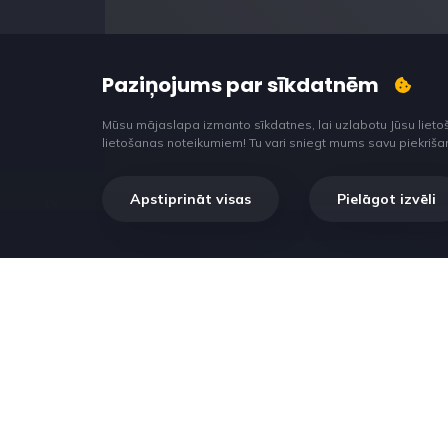
Paziņojums par sīkdatnēm
Mūsu mājaslapa izmanto sīkdatnes, lai uzlabotu Jūsu lieto
lietošanas noteikumiem! Tu vari sniegt mums savu piekrišanu š
Apstiprināt visas
Pielāgot izvēli
LV
RilataTech. Lorem ipsum dolor sit amet, consectet
adipiscing elit, sed do eiusmod tempor incididunt 
et dolore magna aliqua.
Seko mums: