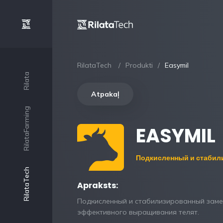
RilataTech
Produkti
Easymil
Rilata
Atpakaļ
RilataFarming
EASYMIL
Подкисленный и стабил
RilataTech
Apraksts:
Подкисленный и стабилизированный заме
эффективного выращивания телят.