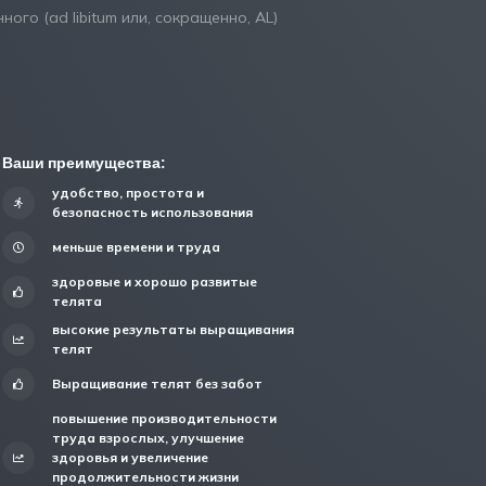
го (ad libitum или, сокращенно, AL)
Ваши преимущества:
удобство, простота и
безопасность использования
меньше времени и труда
здоровые и хорошо развитые
телята
высокие результаты выращивания
телят
Выращивание телят без забот
повышение производительности
труда взрослых, улучшение
здоровья и увеличение
продолжительности жизни