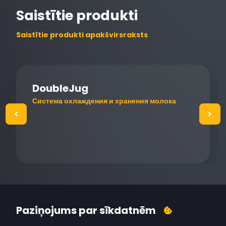
Saistītie produkti
Saistītie produkti apakšvirsraksts
DoubleJug
Система охлаждения и хранения молока
Paziņojums par sīkdatnēm