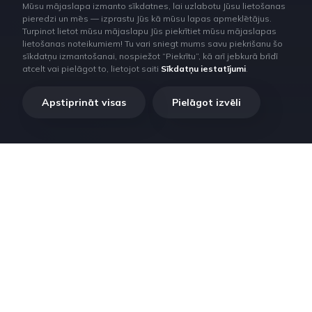
Mūsu mājaslapa izmanto sīkdatnes, lai uzlabotu Jūsu lietošanas
pieredzi un mēs — izprastu Jūs kā mūsu lapas apmeklētājus.
Turpinot lietot mūsu mājaslapu Jūs piekrītiet mūsu mājaslapas
lietošanas noteikumiem! Tu vari sniegt mums savu piekrišanu šo
sīkdatņu izmantošanai, nospiežot “Piekrītu”, kā arī jebkurā brīdī
atcelt vai pielāgot to, lietojot saiti
Sīkdatņu iestatījumi
.
Apstiprināt visas
Pielāgot izvēli
RilataTech. Lorem ipsum dolor sit amet, consectetur adipiscing
elit, sed do eiusmod tempor incididunt ut labore et dolore magna
aliqua.
Privātuma politika