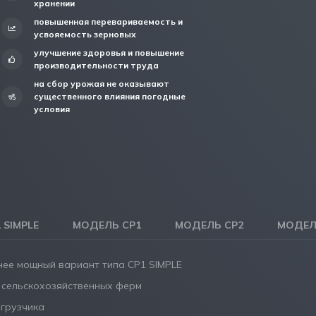
хранении
повышенная перевариваемость и
усвояемость зерновых
yлучшение здоровья и повышение
производительности труда
на сбор урожая не оказывают
существенного влияния погодные
условия
 SIMPLE
МОДЕЛЬ CP1
МОДЕЛЬ CP2
МОДЕЛЬ
нее мощный вариант типа CP1 SIMPLE
 сельскохозяйственных ферм
грузчика