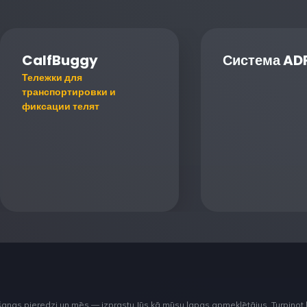
CalfBuggy
Система AD
Тележки для
транспортировки и
фиксации телят
šanas pieredzi un mēs — izprastu Jūs kā mūsu lapas apmeklētājus. Turpinot 