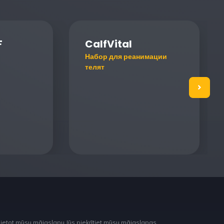
F
CalfVital
Набор для реанимации
телят
lietot mūsu mājaslapu Jūs piekrītiet mūsu mājaslapas