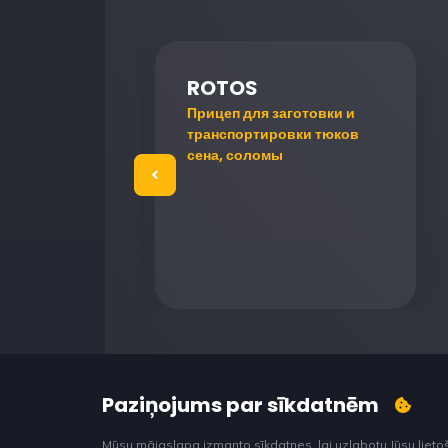
en
ROTOS
лят и
Прицеп для заготовки и
транспортировки тюков
сена, соломы
Paziņojums par sīkdatnēm
Mūsu mājaslapa izmanto sīkdatnes, lai uzlabotu Jūsu lieto