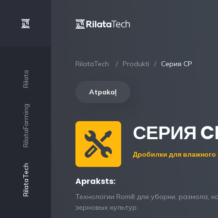
RilataTech
Produkti
Серия CP
Rilata
Atpakaļ
RilataFarming
СЕРИЯ C
Дробилки для влажного 
RilataTech
Apraksts:
Технологии Romill для уборки, размола, 
зерновых культур.