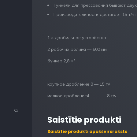
Туннели для прессования бывают двух 
Производительность достигает 15 т/ч
1 × дробильное устройство
2 рабочих ролика — 600 мм
бункер 2,8 м³
крупное дробление 8 — 15 т/ч
мелкое дробление4 — 8 т/ч
Saistītie produkti
Saistītie produkti apakšvirsraksts