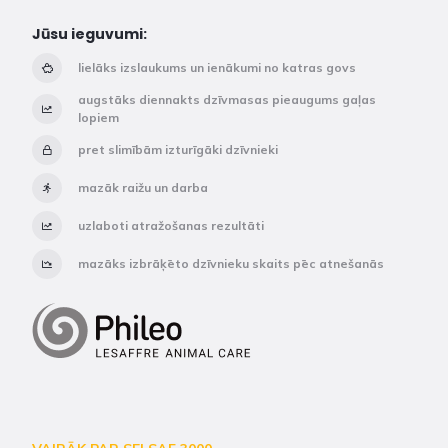
Jūsu ieguvumi:
lielāks izslaukums un ienākumi no katras govs
augstāks diennakts dzīvmasas pieaugums gaļas
lopiem
pret slimībām izturīgāki dzīvnieki
mazāk raižu un darba
uzlaboti atražošanas rezultāti
mazāks izbrāķēto dzīvnieku skaits pēc atnešanās