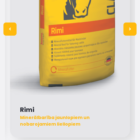
Rimi
Minerālbarība jaunlopiem un
nobarojamiem liellopiem