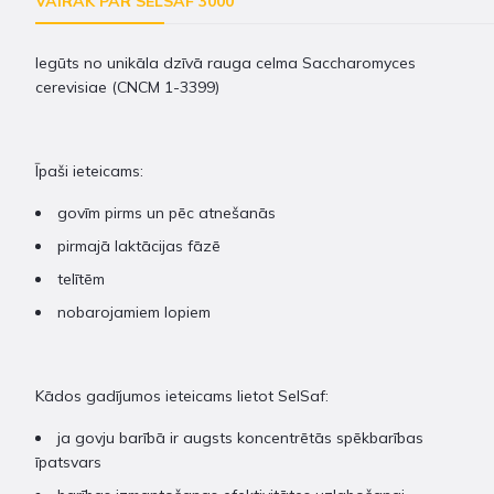
VAIRĀK PAR SELSAF 3000
Iegūts no unikāla dzīvā rauga celma Saccharomyces
cerevisiae (CNCM 1-3399)
Īpaši ieteicams:
govīm pirms un pēc atnešanās
pirmajā laktācijas fāzē
telītēm
nobarojamiem lopiem
Kādos gadījumos ieteicams lietot SelSaf:
ja govju barībā ir augsts koncentrētās spēkbarības
īpatsvars