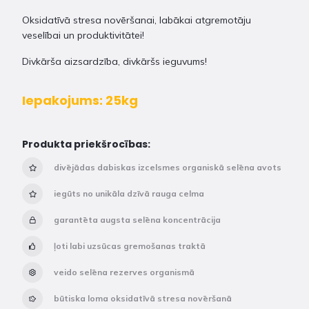
Oksidatīvā stresa novēršanai, labākai atgremotāju
veselībai un produktivitātei!
Divkārša aizsardzība, divkāršs ieguvums!
Iepakojums: 25kg
Produkta priekšrocības:
divējādas dabiskas izcelsmes organiskā selēna avots
iegūts no unikāla dzīvā rauga celma
garantēta augsta selēna koncentrācija
ļoti labi uzsūcas gremošanas traktā
veido selēna rezerves organismā
būtiska loma oksidatīvā stresa novēršanā