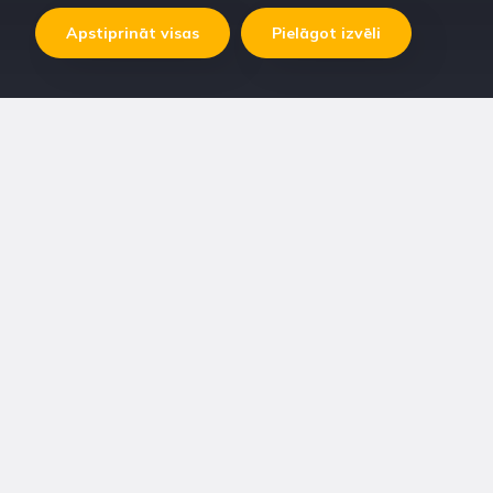
Apstiprināt visas
Pielāgot izvēli
Viss dzīvnieku ēdināšanai un ikdienas vajadzību nodrošināšanai.
Mērķi mēdz būt dažādi, tādēļ katrs mūsu produkts vai
pakalpojums ir vērsts uz konkrētu izvirzīto mērķu sasniegšanu,
atkarībā no Jūsu vajadzībām.
Produkti
Pakalpojumi
Par Rilata
Kontakti