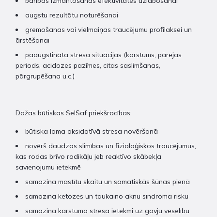
barības izmantošanas efektivitātes uzlabošanai
augstu rezultātu noturēšanai
gremošanas vai vielmaiņas traucējumu profilaksei un
ārstēšanai
paaugstināta stresa situācijās (karstums, pārejas
periods, acidozes pazīmes, citas saslimšanas,
pārgrupēšana u.c.)
Dažas būtiskas SelSaf priekšrocības:
būtiska loma oksidatīvā stresa novēršanā
novērš daudzas slimības un fizioloģiskos traucējumus,
kas rodas brīvo radikāļu jeb reaktīvo skābekļa
savienojumu ietekmē
samazina mastītu skaitu un somatiskās šūnas pienā
samazina ketozes un taukaino aknu sindroma risku
samazina karstuma stresa ietekmi uz govju veselību