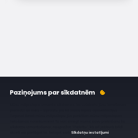
Paziņojums par sīkdatnēm
Mūsu mājaslapa izmanto sīkdatnes, lai uzlabotu Jūsu lietošanas
pieredzi un mēs – izprastu Jūs kā mūsu lapas apmeklētājus.
Turpinot lietot mūsu mājaslapu Jūs piekrītiet mūsu mājaslapas
lietošanas noteikumiem! Tu vari sniegt mums savu piekrišanu šo
sīkdatņu izmantošanai, nospiežot “Piekrītu”, kā arī jebkurā brīdī
atcelt vai pielāgot to, lietojot saiti
Sīkdatņu iestatījumi
.