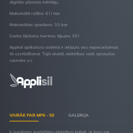
digitālo plūsmas mērītāju.
Maksimālā ražība: 6 l / min
Maksimālais spiediens: 3,5 bar
Darba šķīduma tvertnes tilpums: 50 l
Applisil aplikatora sistēmā ir iekļauts viss nepieciešamais
tā uzstādīšanai. Tajā skaitā, elektrības vadi, sprauslas,
caurules u.c.
VAIRĀK PAR MP6 - 50
GALERIJA
Ir iespējams iegādāties elektrības kabeli, ar kuru var