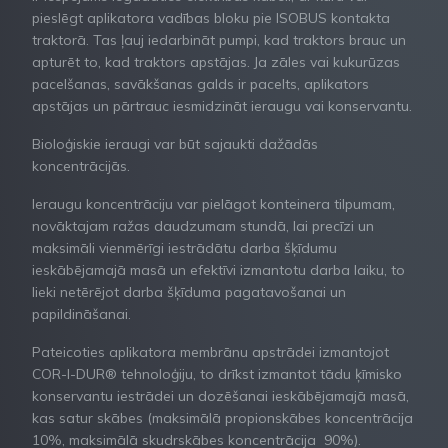
pieslēgt aplikatora vadības bloku pie ISOBUS kontakta
traktorā. Tas ļauj iedarbināt pumpi, kad traktors brauc un
apturēt to, kad traktors apstājas. Ja zāles vai kukurūzas
pacelšanas, savākšanas galds ir pacelts, aplikators
apstājas un pārtrauc iesmidzināt ieraugu vai konservantu.
Bioloģiskie ieraugi var būt sajaukti dažādās
koncentrācijās.
Ieraugu koncentrāciju var pielāgot konteinera tilpumam,
novāktajam ražas daudzumam stundā, lai precīzi un
maksimāli vienmērīgi iestrādātu darba šķīdumu
ieskābējamajā masā un efektīvi izmantotu darba laiku, to
lieki netērējot darba šķīduma pagatavošanai un
papildināšanai.
Pateicoties aplikatora membrānu apstrādei izmantojot
COR-I-DUR® tehnoloģiju, to drīkst izmantot tādu ķīmisko
konservantu iestrādei un dozēšanai ieskābējamajā masā,
kas satur skābes (maksimālā propionskābes koncentrācija
10%, maksimālā skudrskābes koncentrācija 90%).