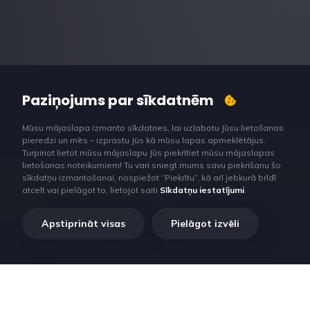
Paziņojums par sīkdatnēm
Mūsu mājaslapa izmanto sīkdatnes, lai uzlabotu Jūsu lietošanas
pieredzi un mēs – izprastu Jūs kā mūsu lapas apmeklētājus.
Turpinot lietot mūsu mājaslapu Jūs piekrītiet mūsu mājaslapas
lietošanas noteikumiem! Tu vari sniegt mums savu piekrišanu šo
sīkdatņu izmantošanai, nospiežot “Piekrītu”, kā arī jebkurā brīdī
atcelt vai pielāgot to, lietojot saiti
Sīkdatņu iestatījumi
.
Apstiprināt visas
Pielāgot izvēli