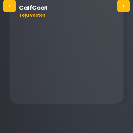
CalfCoat
Teļu vestes