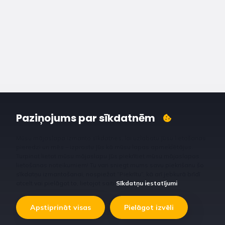
Paziņojums par sīkdatnēm
Mūsu mājaslapa izmanto sīkdatnes, lai uzlabotu Jūsu lietošanas
pieredzi un mēs – izprastu Jūs kā mūsu lapas apmeklētājus.
Turpinot lietot mūsu mājaslapu Jūs piekrītiet mūsu mājaslapas
lietošanas noteikumiem! Tu vari sniegt mums savu piekrišanu šo
sīkdatņu izmantošanai, nospiežot “Piekrītu”, kā arī jebkurā brīdī
atcelt vai pielāgot to, lietojot saiti
Sīkdatņu iestatījumi
.
Apstiprināt visas
Pielāgot izvēli