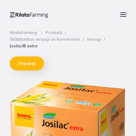
RilataFarming
Produkti
Skābbarības ieraugi un konservanti
Ieraugi
Josilac® extra
Atpakaļ