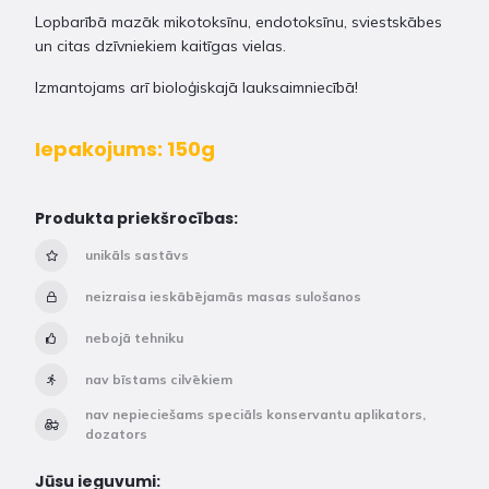
Lopbarībā mazāk mikotoksīnu, endotoksīnu, sviestskābes
un citas dzīvniekiem kaitīgas vielas.
Izmantojams arī bioloģiskajā lauksaimniecībā!
Iepakojums: 150g
Produkta priekšrocības:
unikāls sastāvs
neizraisa ieskābējamās masas sulošanos
nebojā tehniku
nav bīstams cilvēkiem
nav nepieciešams speciāls konservantu aplikators,
dozators
Jūsu ieguvumi: