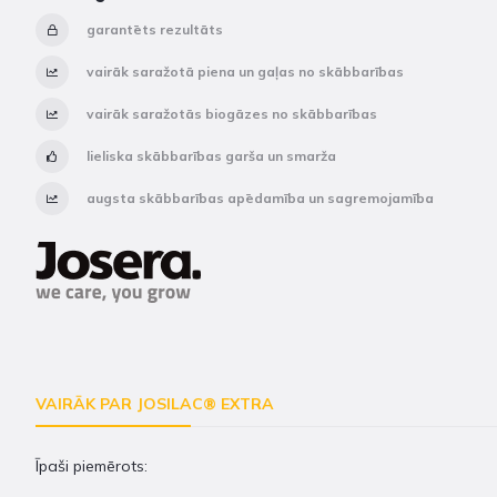
garantēts rezultāts
vairāk saražotā piena un gaļas no skābbarības
vairāk saražotās biogāzes no skābbarības
lieliska skābbarības garša un smarža
augsta skābbarības apēdamība un sagremojamība
VAIRĀK PAR JOSILAC® EXTRA
Īpaši piemērots: