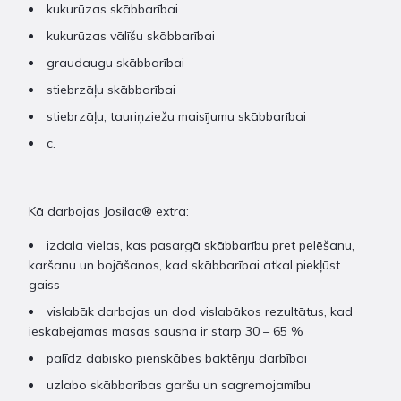
kukurūzas skābbarībai
kukurūzas vālīšu skābbarībai
graudaugu skābbarībai
stiebrzāļu skābbarībai
stiebrzāļu, tauriņziežu maisījumu skābbarībai
c.
Kā darbojas Josilac® extra:
izdala vielas, kas pasargā skābbarību pret pelēšanu,
karšanu un bojāšanos, kad skābbarībai atkal piekļūst
gaiss
vislabāk darbojas un dod vislabākos rezultātus, kad
ieskābējamās masas sausna ir starp 30 – 65 %
palīdz dabisko pienskābes baktēriju darbībai
uzlabo skābbarības garšu un sagremojamību