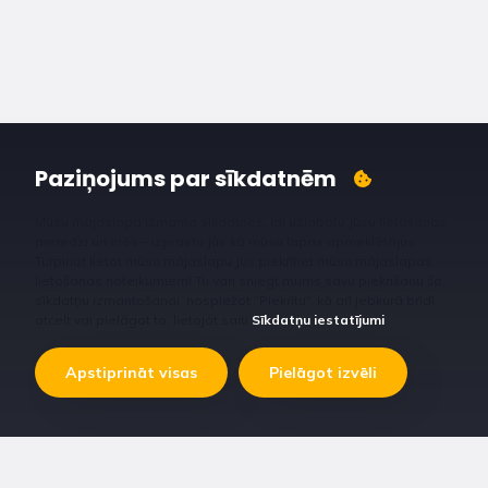
Paziņojums par sīkdatnēm
Mūsu mājaslapa izmanto sīkdatnes, lai uzlabotu Jūsu lietošanas
pieredzi un mēs – izprastu Jūs kā mūsu lapas apmeklētājus.
Turpinot lietot mūsu mājaslapu Jūs piekrītiet mūsu mājaslapas
lietošanas noteikumiem! Tu vari sniegt mums savu piekrišanu šo
sīkdatņu izmantošanai, nospiežot “Piekrītu”, kā arī jebkurā brīdī
atcelt vai pielāgot to, lietojot saiti
Sīkdatņu iestatījumi
.
Apstiprināt visas
Pielāgot izvēli