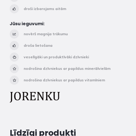
droši izbarojams aitām
Jūsu ieguvumi:
novērš magnija trūkumu
droša lietošana
veselīgāki un produktīvāki dzīvnieki
nodrošina dzīvniekus ar papildus minerālvielām
nodrošina dzīvniekus ar papildus vitamīniem
Līdzīgi produkti