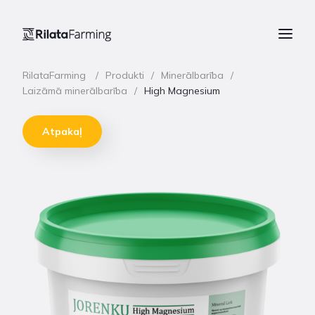
RilataFarming
Produkti
Minerālbarība
Laizāmā minerālbarība
High Magnesium
Atpakaļ