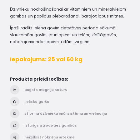
Dzīvnieku nodrošināšanai ar vitamīniem un minerālvielām
ganībās un papildus piebarošanai, barojot lopus mītnēs.
Īpaši radīts: piena govīm cietstāves perioda sākumā,
slaucamām govīm, jaunlopiem un telēm, zīdītājgovīm,
nobarojamiem liellopiem, aitām, zirgiem.
Iepakojums: 25 vai 60 kg
Produkta priekšrocības:
augsts magnija saturs
lieliska garša
stiprina dzīvnieku imūnsistēmu un vielmaiņu
izturīgs atrodoties ganībās
neizšķīst nokrišņu ietekmē