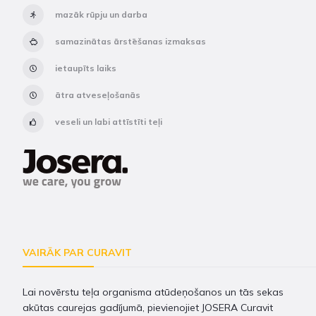
mazāk rūpju un darba
samazinātas ārstēšanas izmaksas
ietaupīts laiks
ātra atveseļošanās
veseli un labi attīstīti teļi
VAIRĀK PAR CURAVIT
Lai novērstu teļa organisma atūdeņošanos un tās sekas
akūtas caurejas gadījumā, pievienojiet JOSERA Curavit