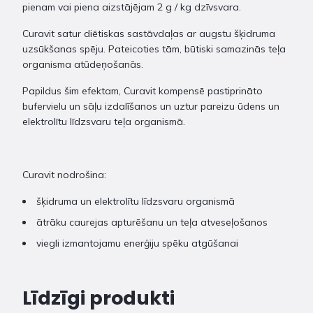
pienam vai piena aizstājējam 2 g / kg dzīvsvara.
Curavit satur diētiskas sastāvdaļas ar augstu šķidruma
uzsūkšanas spēju. Pateicoties tām, būtiski samazinās teļa
organisma atūdeņošanās.
Papildus šim efektam, Curavit kompensē pastiprināto
bufervielu un sāļu izdalīšanos un uztur pareizu ūdens un
elektrolītu līdzsvaru teļa organismā.
Curavit nodrošina:
šķidruma un elektrolītu līdzsvaru organismā
ātrāku caurejas apturēšanu un teļa atveseļošanos
viegli izmantojamu enerģiju spēku atgūšanai
Līdzīgi produkti