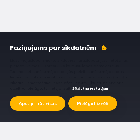
Paziņojums par sīkdatnēm
Mūsu mājaslapa izmanto sīkdatnes, lai uzlabotu Jūsu lietošanas
pieredzi un mēs – izprastu Jūs kā mūsu lapas apmeklētājus.
Turpinot lietot mūsu mājaslapu Jūs piekrītiet mūsu mājaslapas
lietošanas noteikumiem! Tu vari sniegt mums savu piekrišanu šo
sīkdatņu izmantošanai, nospiežot “Piekrītu”, kā arī jebkurā brīdī
atcelt vai pielāgot to, lietojot saiti
Sīkdatņu iestatījumi
.
Apstiprināt visas
Pielāgot izvēli