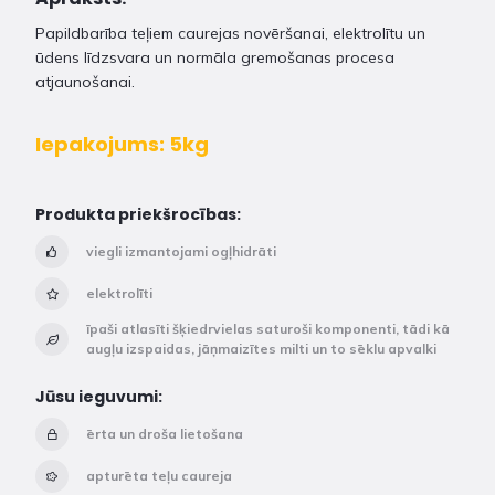
Papildbarība teļiem caurejas novēršanai, elektrolītu un
ūdens līdzsvara un normāla gremošanas procesa
atjaunošanai.
Iepakojums: 5kg
Produkta priekšrocības:
viegli izmantojami ogļhidrāti
elektrolīti
īpaši atlasīti šķiedrvielas saturoši komponenti, tādi kā
augļu izspaidas, jāņmaizītes milti un to sēklu apvalki
Jūsu ieguvumi:
ērta un droša lietošana
apturēta teļu caureja