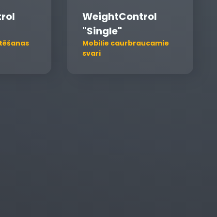
rol
WeightControl
"Single"
tēšanas
Mobilie caurbraucamie
svari