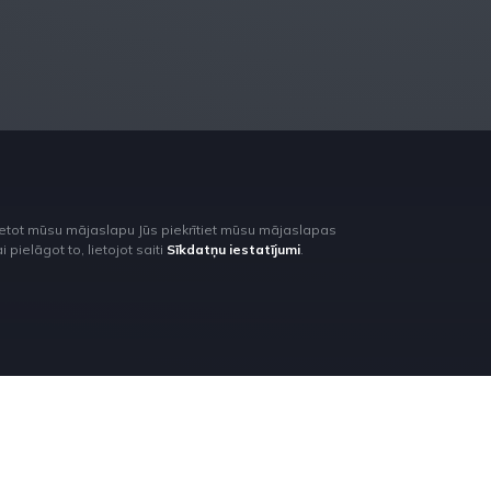
lietot mūsu mājaslapu Jūs piekrītiet mūsu mājaslapas
pielāgot to, lietojot saiti
Sīkdatņu iestatījumi
.
Produkti
Pakalpojumi
Par Rilata
Kontakti