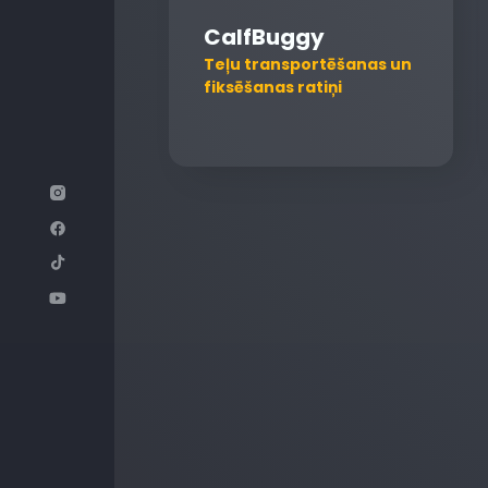
CalfBuggy
Teļu transportēšanas un
fiksēšanas ratiņi