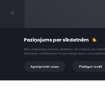
Paziņojums par sīkdatnēm
Mūsu mājaslapa izmanto sīkdatnes, lai uzlabotu Jūsu lieto
lietošanas noteikumiem! Tu vari sniegt mums savu piekrišanu š
Apstiprināt visas
Pielāgot izvēli
LV
Mūs iedvesmo inovācijas, kas ļauj ieta
nopelnīt un baudīt darbu.