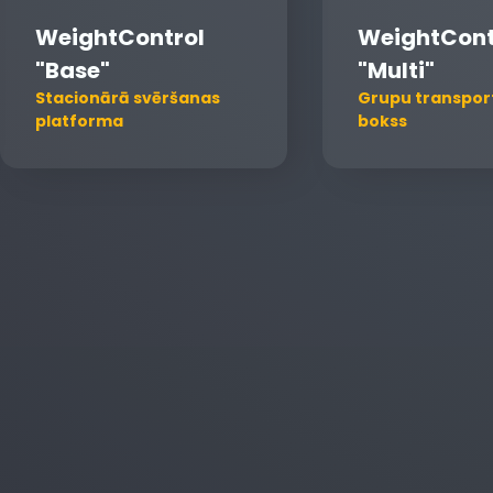
WeightCont
WeightControl
"Multi"
"Base"
Grupu transpor
Stacionārā svēršanas
bokss
platforma