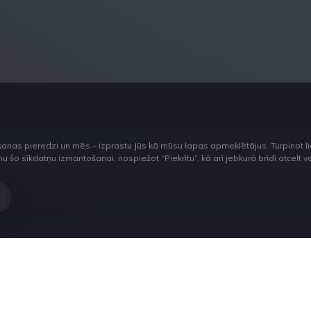
šanas pieredzi un mēs – izprastu Jūs kā mūsu lapas apmeklētājus. Turpinot 
o sīkdatņu izmantošanai, nospiežot “Piekrītu”, kā arī jebkurā brīdī atcelt vai 
upīt,