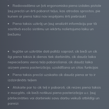
Radiovadāma un ļoti ergonomiska piena izdales pistole
ļauj precīzi un ērti pabarot teļus, kas atrodas sprostos, pie
kuriem ar piena taksi nav iespējams ērti piebraukt
Piena taksis uzkrāj un ļauj analizēt informāciju par tā
sastāvā esošo sistēmu un iekārtu nolietojuma laiku un
biežumu
Iegūtie un uzkrātie dati palīdz saprast, cik bieži un cik
ilgi piena taksis ik dienas tiek darbināts, cik daudz laika
nepieciešams viena teļa pabarošanai, cik daudz laika
aizņem piena pasterizācija, uzsildīšana un citas funkcijas
Piena taksis precīzi uzskaita cik daudz piena ar to ir
izdzirdināts teļiem
Atskaite par to cik teļi ir pabaroti, cik reizes piena taksis
ir mazgāts, cik bieži notikusi piena pasterizācija u.c. ļauj
pārliecināties vai darbinieki savu darbu veikuši atbildīgi un
pareizi