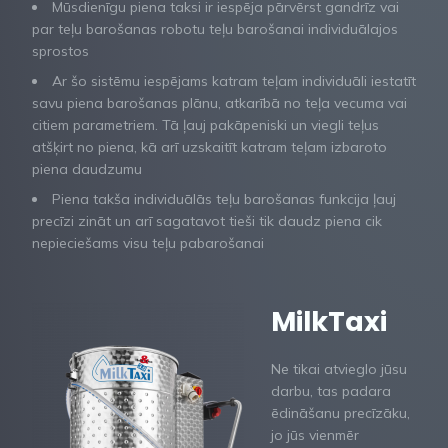
Mūsdienīgu piena taksi ir iespēja pārvērst gandrīz vai
par teļu barošanas robotu teļu barošanai individuālajos
sprostos
Ar šo sistēmu iespējams katram teļam individuāli iestatīt
savu piena barošanas plānu, atkarībā no teļa vecuma vai
citiem parametriem. Tā ļauj pakāpeniski un viegli teļus
atšķirt no piena, kā arī uzskaitīt katram teļam izbaroto
piena daudzumu
Piena takša individuālās teļu barošanas funkcija ļauj
precīzi zināt un arī sagatavot tieši tik daudz piena cik
nepieciešams visu teļu pabarošanai
MilkTaxi
Ne tikai atvieglo jūsu
darbu, tas padara
ēdināšanu precīzāku,
jo jūs vienmēr