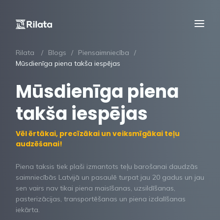
Rilata
Blogs
Piensaimniecība
Mūsdienīga piena takša iespējas
Mūsdienīga piena
takša iespējas
Vēl ērtākai, precīzākai un veiksmīgākai teļu
audzēšanai!
Piena taksis tiek plaši izmantots teļu barošanai daudzās
saimniecībās Latvijā un pasaulē turpat jau 20 gadus un jau
sen vairs nav tikai piena maisīšanas, uzsildīšanas,
pasterizācijas, transportēšanas un piena izdalīšanas
iekārta.