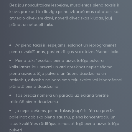
Bez jau nosauktajām iespējām, mūsdienīgs piena taksis ir
kļuvis par kaut ko līdzīgu piena izbarošanas robotam, kas
atvieglo cilvēkiem dzīvi, novērš cilvēciskas kļūdas, ļauj
plānot un ietaupīt laiku.
Ar piena taksi ir iespējams ieplānot un ieprogrammēt
piena uzsildīšanas, pasterizācijas vai atdzesēšanas laiku
Piena taksī esošais piena aizvietotāja pulvera
kalkulators ļauj precīzi un ātri aprēķināt nepieciešamā
piena aizvietotāja pulvera un ūdens daudzumu un
attiecību, atkarībā no barojamo teļu skaita vai izbarošanai
plānotā piena daudzuma
Tas precīzi nomēra un parāda uz ekrāna tvertnē
atlikušā piena daudzumu
Ja nepieciešams, piena taksis ļauj ērti, ātri un precīzi
palielināt dabiskā piena sausnu, piena koncentrāciju un
citus kvalitātes rādītājus, iemaisot tajā piena aizvietotāja
pulveri