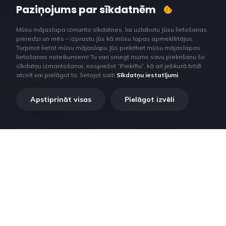
Paziņojums par sīkdatnēm
Mūsu mājaslapa izmanto sīkdatnes, lai uzlabotu Jūsu lietošanas
pieredzi un mēs – izprastu Jūs kā mūsu lapas apmeklētājus.
Turpinot lietot mūsu mājaslapu Jūs piekrītiet mūsu mājaslapas
lietošanas noteikumiem! Tu vari sniegt mums savu piekrišanu šo
sīkdatņu izmantošanai, nospiežot “Piekrītu”, kā arī jebkurā brīdī
atcelt vai pielāgot to, lietojot saiti
Sīkdatņu iestatījumi
.
Apstiprināt visas
Pielāgot izvēli
Ar pārbaudītiem risinājumiem lauksaimniekiem – piedāvājam
ietaupīt, nopelnīt, baudīt darbu.
Semināri