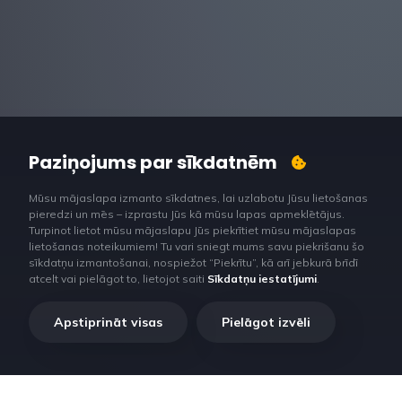
Paziņojums par sīkdatnēm
Mūsu mājaslapa izmanto sīkdatnes, lai uzlabotu Jūsu lietošanas
pieredzi un mēs – izprastu Jūs kā mūsu lapas apmeklētājus.
Turpinot lietot mūsu mājaslapu Jūs piekrītiet mūsu mājaslapas
lietošanas noteikumiem! Tu vari sniegt mums savu piekrišanu šo
sīkdatņu izmantošanai, nospiežot “Piekrītu”, kā arī jebkurā brīdī
atcelt vai pielāgot to, lietojot saiti
Sīkdatņu iestatījumi
.
Apstiprināt visas
Pielāgot izvēli