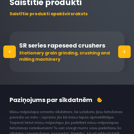
Saistītie produkti
Saistītie produkti apakšvirsraksts
SR series rapeseed crushers
Stationary grain grinding, crushing and
milling machinery
Paziņojums par sīkdatnēm
Mūsu mājaslapa izmanto sīkdatnes, lai uzlabotu Jūsu lietošanas
pieredzi un mēs – izprastu Jūs kā mūsu lapas apmeklētājus.
Turpinot lietot mūsu mājaslapu Jūs piekrītiet mūsu mājaslapas
lietošanas noteikumiem! Tu vari sniegt mums savu piekrišanu šo
sīkdatņu izmantošanai, nospiežot “Piekrītu”, kā arī jebkurā brīdī