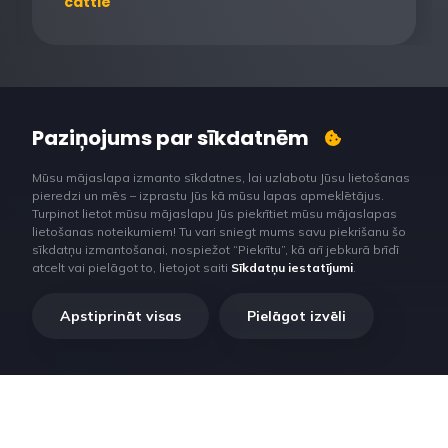
cattle
Paziņojums par sīkdatnēm
Mūsu mājaslapa izmanto sīkdatnes, lai uzlabotu Jūsu lietošanas
pieredzi un mēs – izprastu Jūs kā mūsu lapas apmeklētājus.
Turpinot lietot mūsu mājaslapu Jūs piekrītiet mūsu mājaslapas
lietošanas noteikumiem! Tu vari sniegt mums savu piekrišanu šo
sīkdatņu izmantošanai, nospiežot “Piekrītu”, kā arī jebkurā brīdī
atcelt vai pielāgot to, lietojot saiti
Sīkdatņu iestatījumi
.
Apstiprināt visas
Pielāgot izvēli
RilataTech. Lorem ipsum dolor sit amet, consectetur adipiscing