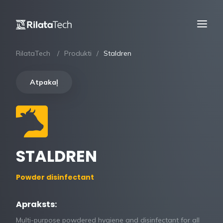
RilataTech
Produkti
Staldren
Atpakaļ
STALDREN
Powder disinfectant
Apraksts:
Multi-purpose powdered hygiene and disinfectant for all