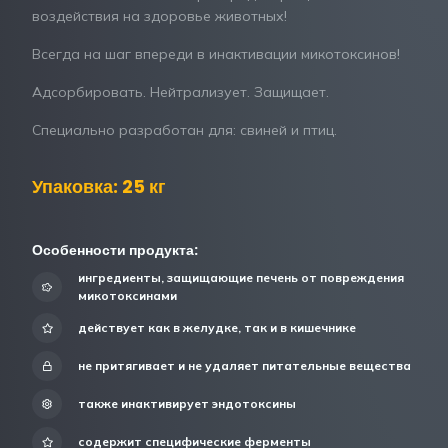
воздействия на здоровье животных!
Всегда на шаг впереди в инактивации микотоксинов!
Адсорбировать. Нейтрализует. Защищает.
Специально разработан для: свиней и птиц.
Упаковка: 25 кг
Особенности продукта:
ингредиенты, защищающие печень от повреждения
микотоксинами
действует как в желудке, так и в кишечнике
не притягивает и не удаляет питательные вещества
также инактивирует эндотоксины
содержит специфические ферменты