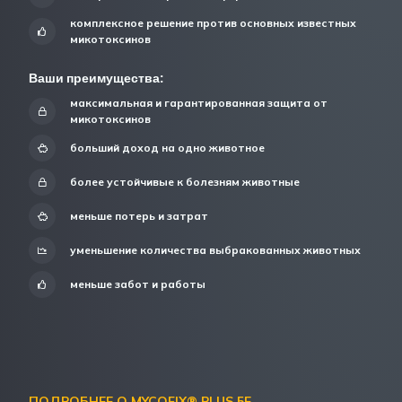
комплексное решение против основных известных
микотоксинов
Ваши преимущества:
максимальная и гарантированная защита от
микотоксинов
больший доход на одно животное
более устойчивые к болезням животные
меньше потерь и затрат
уменьшение количества выбракованных животных
меньше забот и работы
ПОДРОБНЕЕ О MYCOFIX® PLUS 5E