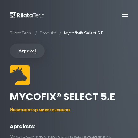
RilataTech
Produkti
Mycofix® Select 5.E
Atpakaļ
MYCOFIX® SELECT 5.E
Инактиватор микотоксинов
Apraksts:
Микотоксин инактиватор и предотвращение их