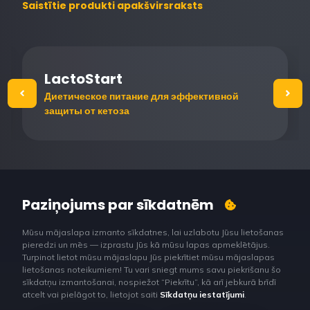
Saistītie produkti apakšvirsraksts
LactoStart
Диетическое питание для эффективной
защиты от кетоза
Paziņojums par sīkdatnēm
Mūsu mājaslapa izmanto sīkdatnes, lai uzlabotu Jūsu lietošanas
pieredzi un mēs — izprastu Jūs kā mūsu lapas apmeklētājus.
Turpinot lietot mūsu mājaslapu Jūs piekrītiet mūsu mājaslapas
lietošanas noteikumiem! Tu vari sniegt mums savu piekrišanu šo
sīkdatņu izmantošanai, nospiežot “Piekrītu”, kā arī jebkurā brīdī
atcelt vai pielāgot to, lietojot saiti
Sīkdatņu iestatījumi
.