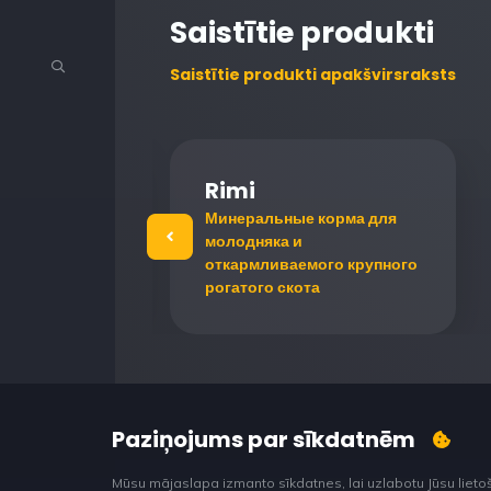
Saistītie produkti
Saistītie produkti apakšvirsraksts
Rimi
комбикорм
Минеральные корма для
я
молодняка и
лят
откармливаемого крупного
рогатого скота
Paziņojums par sīkdatnēm
Mūsu mājaslapa izmanto sīkdatnes, lai uzlabotu Jūsu lieto