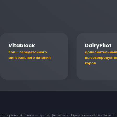
Vitablock
DairyPilot
Ковш передаточного
Дополнительный
минерального питания
высокопродукти
коров
šanas pieredzi un mēs — izprastu Jūs kā mūsu lapas apmeklētājus. Turpinot 