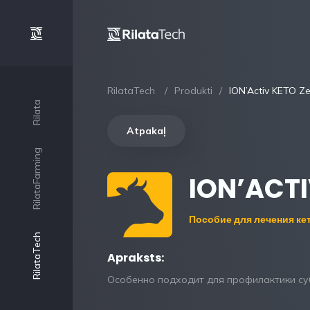
RilataTech
Produkti
ION’Activ KETO Z
Rilata
Atpakaļ
RilataFarming
ION’ACTI
Пособие для лечения ке
RilataTech
Apraksts:
Особенно подходит для профилактики суб