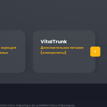
VitalTrunk
 корм для
Дополнительное питание
вных
(электролиты)
lietot mūsu mājaslapu Jūs piekrītiet mūsu mājaslapas