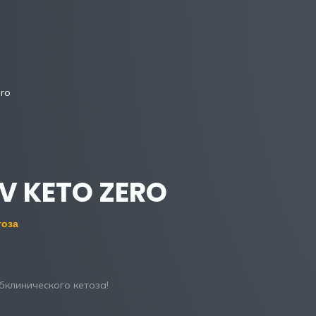
ero
V KETO ZERO
тоза
клинического кетоза!