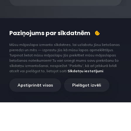
Paziņojums par sīkdatnēm
Mūsu mājaslapa izmanto sīkdatnes, lai uzlabotu Jūsu lietošanas
pieredzi un mēs — izprastu Jūs kā mūsu lapas apmeklētājus.
Turpinot lietot mūsu mājaslapu Jūs piekrītiet mūsu mājaslapas
lietošanas noteikumiem! Tu vari sniegt mums savu piekrišanu šo
sīkdatņu izmantošanai, nospiežot “Piekrītu”, kā arī jebkurā brīdī
atcelt vai pielāgot to, lietojot saiti
Sīkdatņu iestatījumi
.
Apstiprināt visas
Pielāgot izvēli
RilataTech. Lorem ipsum dolor sit amet, consectetur adipiscing
elit, sed do eiusmod tempor incididunt ut labore et dolore magna