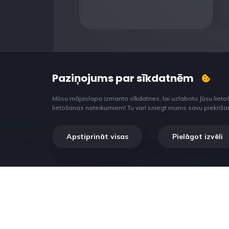
Paziņojums par sīkdatnēm
Mūsu mājaslapa izmanto sīkdatnes, lai uzlabotu Jūsu lieto
lietošanas noteikumiem! Tu vari sniegt mums savu piekrišanu š
Apstiprināt visas
Pielāgot izvēli
LV
RilataTech. Lorem ipsum dolor sit amet, consectet
adipiscing elit, sed do eiusmod tempor incididunt 
et dolore magna aliqua.