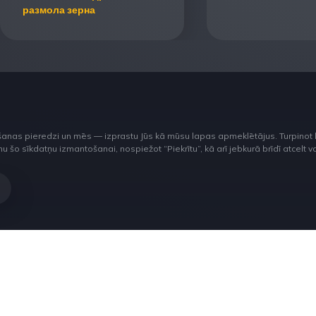
размола зерна
šanas pieredzi un mēs — izprastu Jūs kā mūsu lapas apmeklētājus. Turpinot 
o sīkdatņu izmantošanai, nospiežot “Piekrītu”, kā arī jebkurā brīdī atcelt vai 
ur
ut labore