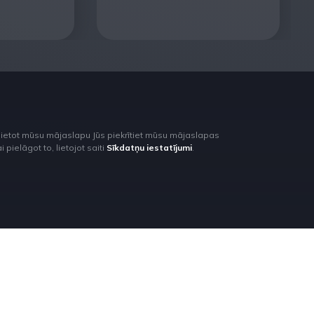
lietot mūsu mājaslapu Jūs piekrītiet mūsu mājaslapas
pielāgot to, lietojot saiti
Sīkdatņu iestatījumi
.