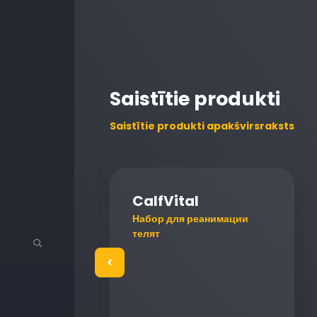
Saistītie produkti
Saistītie produkti apakšvirsraksts
g
CalfVital
дения и
Набор для реанимации
ка
телят