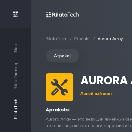
RilataTech
Produkti
Aurora Array
Rilata
Atpakaļ
RilataFarming
AURORA 
Линейный свет
RilataTech
Apraksts:
Aurora Array — это ведущий линейный свети
что они защищены от влаги, коррозии и в