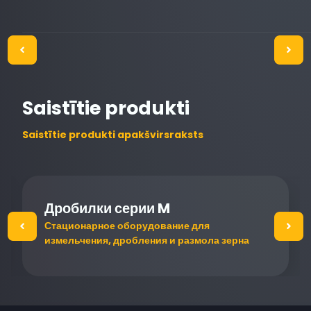
Saistītie produkti
Saistītie produkti apakšvirsraksts
Дробилки серии M
Стационарное оборудование для
измельчения, дробления и размола зерна